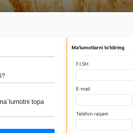
Ma'lumotlarni to'ldiring
F.I.SH
i?
E-mail
ma`lumotni topa
Telefon raqam