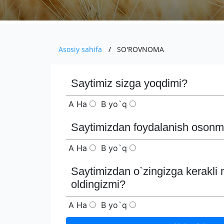
Asosiy sahifa
SO'ROVNOMA
Saytimiz sizga yoqdimi?
А
Ha
B
yo`q
Saytimizdan foydalanish osonm
А
Ha
B
yo`q
Saytimizdan o`zingizga kerakli 
oldingizmi?
А
Ha
B
yo`q