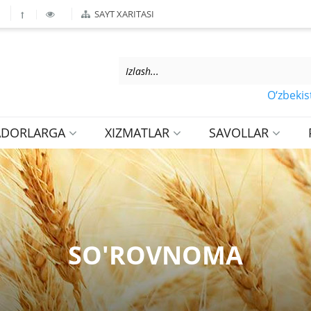
SAYT XARITASI
O‘zbekiston R
ADORLARGA
XIZMATLAR
SAVOLLAR
SO'ROVNOMA