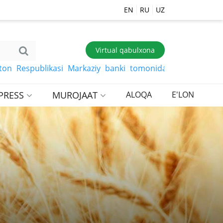
EN
RU
UZ
Virtual qabulxona
espublikasi Markaziy banki tomonidan belgilangan so‘mga 
PRESS
MUROJAAT
ALOQA
E'LON