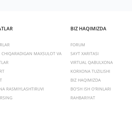
ATLAR
BIZ HAQIMIZDA
RLAR
FORUM
B CHIQARADIGAN MAXSULOT VA
SAYT XARITASI
TLAR
VIRTUAL QABULXONA
RT
KORXONA TUZILISHI
T
BIZ HAQIMIZDA
NA RASMIYLASHTIRUVI
BO'SH ISH O'RINLARI
RSING
RAHBARIYAT