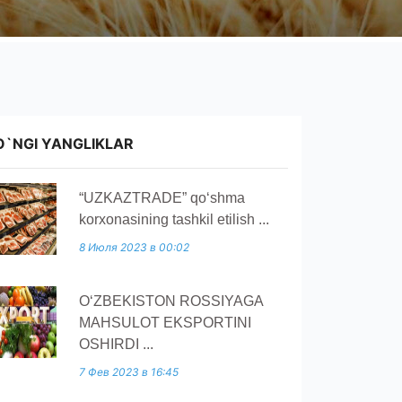
O`NGI YANGLIKLAR
“UZKAZTRADE” qoʻshma
korxonasining tashkil etilish ...
8 Июля 2023 в 00:02
O‘ZBEKISTON ROSSIYAGA
MAHSULOT EKSPORTINI
OSHIRDI ...
7 Фев 2023 в 16:45