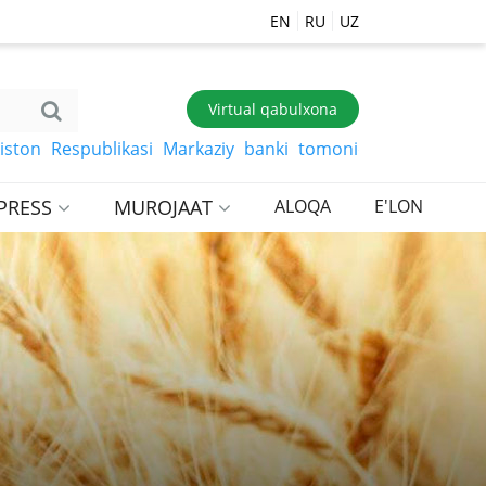
EN
RU
UZ
Virtual qabulxona
 Respublikasi Markaziy banki tomonidan belgilangan so‘m
PRESS
MUROJAAT
ALOQA
E'LON