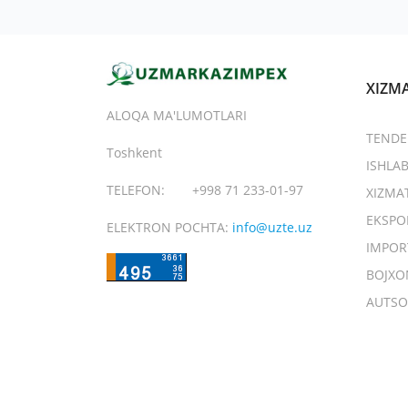
XIZM
ALOQA MA'LUMOTLARI
TENDE
Toshkent
ISHLA
TELEFON:
+998 71 233-01-97
XIZMA
EKSPO
ELEKTRON POCHTA:
info@uzte.uz
IMPOR
BOJXO
AUTSO