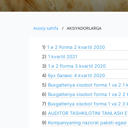
Asosiy sahifa
AKSIYADORLARGA
1)
1 и 2 Forma 2 kvartil 2020
2)
1 kvartil 2021
3)
1 и 2 Forma 3 kvartil 2020
4)
бух баланс 4 kvartil 2020
5)
Buxgalteriya xisobot forma 1 va 2 1 
6)
Buxgalteriya xisobot forma 1 va 2 2 
7)
Buxgalteriya xisobot forma 1 va 2 3 
8)
AUDITOR TASHKILOTINI TANLASH E'
9)
Kompaniyaning nazorat paketi egasi