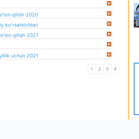
e'lon qilish 2020
 ko'rsatkichlari
e'lon qilish 2021
yillik uchun 2021
1
2
3
4