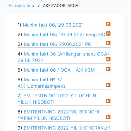
XOM ASHYO VA MATERIALLAR
MUHIM FAKTLAR
ISHLAB CHIQARADIGAN MAXSULOT VA
Asosiy sahifa
AKSIYADORLARGA
PRESS
EKSPORT
O'ZBEKISTONDA ISHLAB CHIQARILGAN
AKSIYADORLAR UCHUN
XIZMATLAR
IMPORT
MUROJAAT
YANGILIKLAR
1)
Muhim fakt 06/ 29 06 2021
AVTOMOBILLAR
KOMPANIYANING ICHKI HUJJATLARI
EKSPORT
KO'RGAZMALAR
ALOQA
YUR-JIS. SHAXSLAR MUROJAATI
2)
Muhim fakt 08/ 29 06 2021 избр НС
IMPORT
3)
Muhim fakt 08/ 29.06.2021 РК
YANGILIKLAR ARXIVI
SO'ROVNOMA
E'LON
4)
Muhim fakt 36 (Affilangan shaxs ОСА)
BOJXONA RASMIYLASHTIRUVI
29 06 2021
AUTSORSING
5)
Muhim fakt 06 / ОСА _ АЖ УЗМ
6)
Muhim fakt № 37
AЖ_Uzmarkazimpeks
7)
EMITENTNING 2022 YIL UCHUN
YILLIK HISOBOTI
8)
EMITENTNING 2022-YIL BIRINCHI
YARIM YILLIK HISOBOTI
9)
EMITENTNING 2022 YIL 3-CHORAKLIK