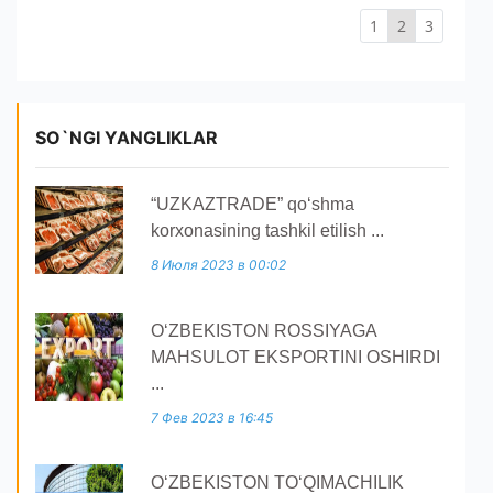
1
2
3
SO`NGI YANGLIKLAR
“UZKAZTRADE” qoʻshma
korxonasining tashkil etilish ...
8 Июля 2023 в 00:02
O‘ZBEKISTON ROSSIYAGA
MAHSULOT EKSPORTINI OSHIRDI
...
7 Фев 2023 в 16:45
O‘ZBEKISTON TO‘QIMACHILIK